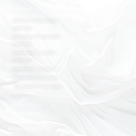
Abonnements
Petites annonces
Acheter à l'unité version
3 lignes
numérique
4 lignes
Abonnement 6 mois 100%
5 lignes
numérique
Abonnement 1 an 100%
numérique
Abonnement 1 an papier
Abonnement 2 ans papier
Abonnement 6 mois papier
L'hebdomadaire
Articles à la une
L'hebdo complet
Mentions obligatoires