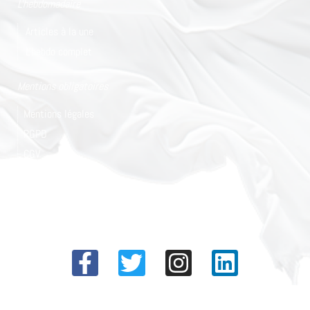
L'hebdomadaire
Articles à la une
L'hebdo complet
Mentions obligatoires
Mentions légales
RGPD
CGV
Plan du site
© 2024 Tous droits réservés
Nous utilisons des cookies pour vous garantir la meilleure
© Conception/Réalisation : unidegraffic.com
expérience sur notre site web. Si vous continuez à utiliser ce
site, nous supposerons que vous en êtes satisfait.
J'accepte
Politique de confidentialité