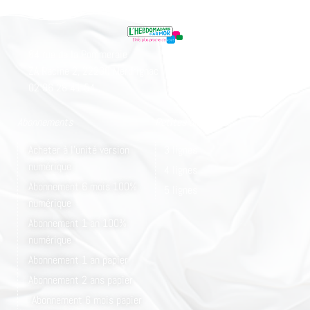
64 rue de la Pommeraie
ZA Racine 2, 22230 Merdrignac
02 96 28 41 54
Abonnements
Petites annonces
Acheter à l'unité version
3 lignes
numérique
4 lignes
Abonnement 6 mois 100%
5 lignes
numérique
Abonnement 1 an 100%
numérique
Abonnement 1 an papier
Abonnement 2 ans papier
Abonnement 6 mois papier