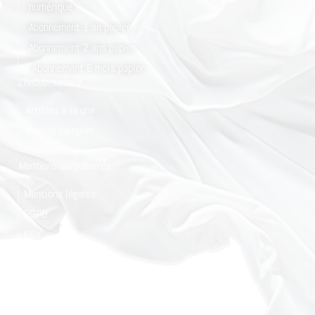
numérique
Abonnement 1 an papier
Abonnement 2 ans papier
Abonnement 6 mois papier
L'hebdomadaire
Articles à la une
L'hebdo complet
Mentions obligatoires
Mentions légales
RGPD
CGV
Plan du site
© 2024 Tous droits réservés
Nous utilisons des cookies pour vous garantir la meilleure
© Conception/Réalisation : unidegraffic.com
expérience sur notre site web. Si vous continuez à utiliser ce