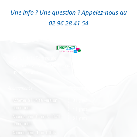
Une info ? Une question ? Appelez-nous au
02 96 28 41 54
64 rue de la Pommeraie
ZA Racine 2, 22230 Merdrignac
02 96 28 41 54
Abonnements
Petites annonces
Acheter à l'unité version
3 lignes
numérique
4 lignes
Abonnement 6 mois 100%
5 lignes
numérique
Abonnement 1 an 100%